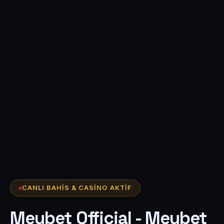
CANLI BAHIS & CASINO AKTIF
Meybet Official - Meybet