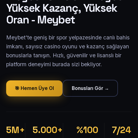
Yüksek Kazanç, Yüksek
Oran - Meybet
Meybet'te geniş bir spor yelpazesinde canlı bahis
imkanı, sayısız casino oyunu ve kazanç sağlayan
bonuslarla tanışın. Hızlı, güvenilir ve lisanslı bir
platform deneyimi burada sizi bekliyor.
🎯 Hemen Üye Ol
Bonusları Gör →
5M+
5.000+
%100
7/24