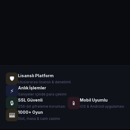
Lisanslı Platform
🛡️
Uluslararası lisanslı & denetimli
Anlık İşlemler
⚡
Saniyeler içinde para çekimi
SSL Güvenli
Mobil Uyumlu
🔒
📱
256-bit şifreleme koruması
iOS & Android uygulaması
1000+ Oyun
🎰
Slot, masa & canlı casino