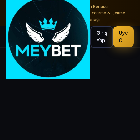
Yeni üyelere %100 Hoşgeldin Bonusu
7/24 Canlı Müşteri Desteği
Anlık Para Yatırma & Çekme
5.000+ Canlı Bahis Seçeneği
Giriş
Üye
Yap
Ol