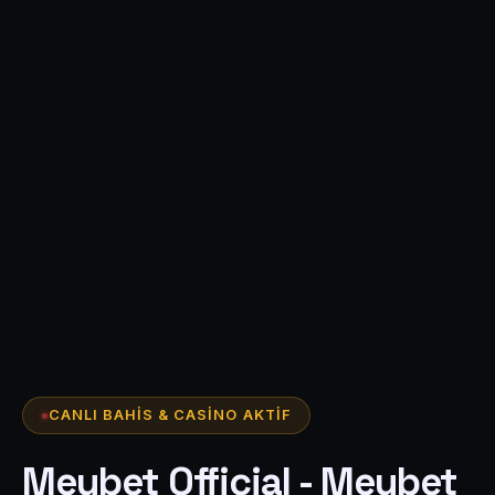
CANLI BAHIS & CASINO AKTIF
Meybet Official - Meybet