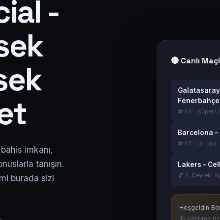
ial -
sek
🔴 Canlı Maç
sek
Galatasaray
et
Fenerbahçe
⚽ 63' · Süper L
Barcelona –
⚽ 41' · La Liga
 bahis imkanı,
uslarla tanışın.
Lakers – Cel
🏀 3. Çeyrek · 
imi burada sizi
Hoşgeldin Bo
İlk yatırıma öz