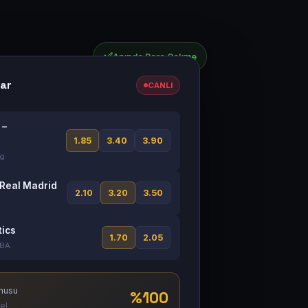
✅
Anında Para Çekme
lar
CANLI
 –
1.85
3.40
3.90
ig
 Real Madrid
2.10
3.20
3.50
tics
1.70
2.05
NBA
nusu
%100
el