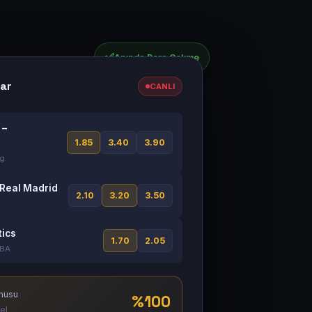
✅
Anında Para Çekme
lar
CANLI
 –
1.85
3.40
3.90
ig
 Real Madrid
2.10
3.20
3.50
tics
1.70
2.05
NBA
nusu
%100
el