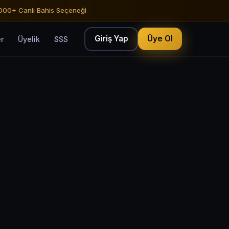
000+ Canlı Bahis Seçeneği
Giriş Yap
Üye Ol
er
Üyelik
SSS