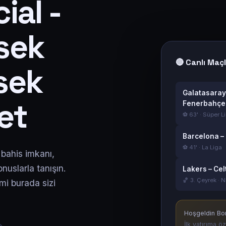
ial -
sek
🔴 Canlı Maç
sek
Galatasaray
et
Fenerbahçe
⚽ 63' · Süper L
Barcelona –
⚽ 41' · La Liga
 bahis imkanı,
uslarla tanışın.
Lakers – Cel
🏀 3. Çeyrek · 
imi burada sizi
Hoşgeldin Bo
İlk yatırıma öz