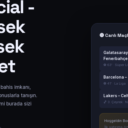
ial -
sek
🔴 Canlı Maç
sek
Galatasaray
et
Fenerbahçe
⚽ 63' · Süper L
Barcelona –
⚽ 41' · La Liga
 bahis imkanı,
uslarla tanışın.
Lakers – Cel
🏀 3. Çeyrek · 
imi burada sizi
Hoşgeldin Bo
İlk yatırıma öz