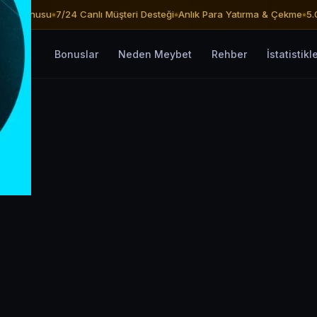
ldin Bonusu
7/24 Canlı Müşteri Desteği
Anlık Para Yatırma & Çekme
5.
Bonuslar
Neden Meybet
Rehber
İstatistikl