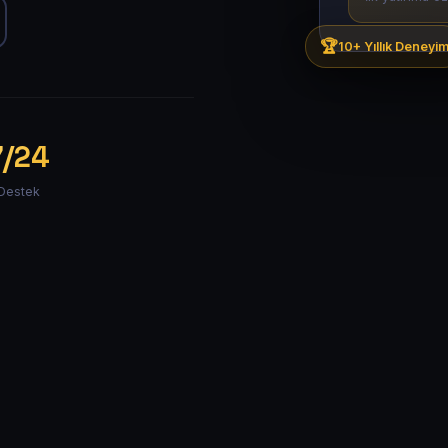
🏆
10+ Yıllık Deneyi
7/24
Destek