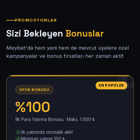
PROMOSYONLAR
Sizi Bekleyen
Bonuslar
Meybet'da hem yeni hem de mevcut üyelere özel
kampanyalar ve bonus fırsatları her zaman aktif.
EN POPÜLER
SPOR BONUSU
%100
İlk Para Yatırma Bonusu · Maks. 1.000 ₺
İlk yatırımda otomatik aktif
Minimum yatırım 100 ₺