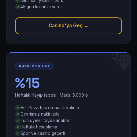
Minimum yatırım 150 ₺
45 gün kullanım süresi
Casino'ya Geç →

KAYIP BONUSU
%15
Haftalık Kayıp İadesi · Maks. 5.000 ₺
Her Pazartesi otomatik yatırım
Çevrimsiz nakit iade
Tüm üyeler faydalanabilir
Haftalık hesaplama
Spor ve casino geçerli