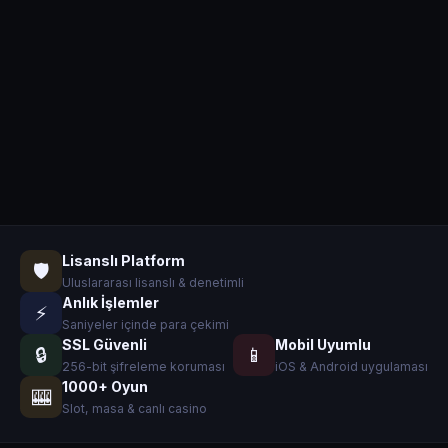
Lisanslı Platform
🛡️
Uluslararası lisanslı & denetimli
Anlık İşlemler
⚡
Saniyeler içinde para çekimi
SSL Güvenli
Mobil Uyumlu
🔒
📱
256-bit şifreleme koruması
iOS & Android uygulaması
1000+ Oyun
🎰
Slot, masa & canlı casino