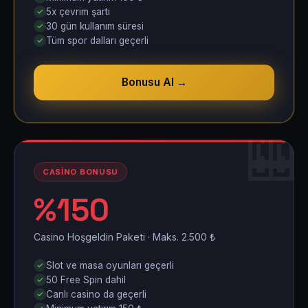
5x çevrim şartı
30 gün kullanım süresi
Tüm spor dalları geçerli
Bonusu Al →

CASINO BONUSU
%150
Casino Hoşgeldin Paketi · Maks. 2.500 ₺
Slot ve masa oyunları geçerli
50 Free Spin dahil
Canlı casino da geçerli