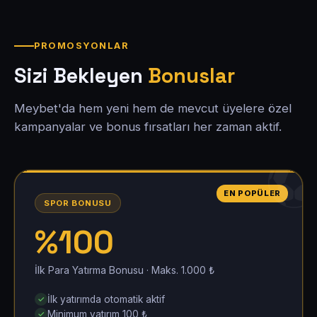
PROMOSYONLAR
Sizi Bekleyen
Bonuslar
Meybet'da hem yeni hem de mevcut üyelere özel
kampanyalar ve bonus fırsatları her zaman aktif.
EN POPÜLER
SPOR BONUSU
%100
İlk Para Yatırma Bonusu · Maks. 1.000 ₺
İlk yatırımda otomatik aktif
Minimum yatırım 100 ₺