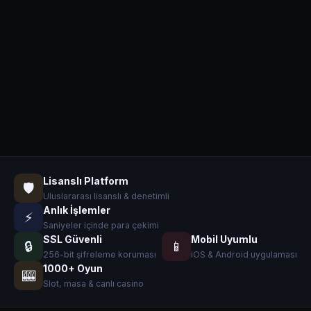
Lisanslı Platform
🛡️
Uluslararası lisanslı & denetimli
Anlık İşlemler
⚡
Saniyeler içinde para çekimi
SSL Güvenli
Mobil Uyumlu
🔒
📱
256-bit şifreleme koruması
iOS & Android uygulaması
1000+ Oyun
🎰
Slot, masa & canlı casino