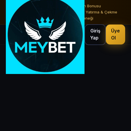
Yeni üyelere %100 Hoşgeldin Bonusu
7/24 Canlı Müşteri Desteği
Anlık Para Yatırma & Çekme
5.000+ Canlı Bahis Seçeneği
Giriş
Üye
Yap
Ol