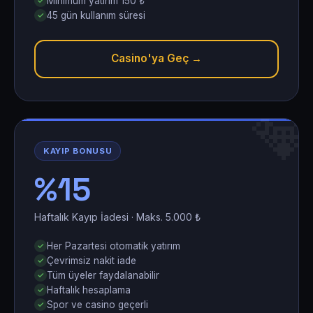
Minimum yatırım 150 ₺
45 gün kullanım süresi
Casino'ya Geç →

KAYIP BONUSU
%15
Haftalık Kayıp İadesi · Maks. 5.000 ₺
Her Pazartesi otomatik yatırım
Çevrimsiz nakit iade
Tüm üyeler faydalanabilir
Haftalık hesaplama
Spor ve casino geçerli