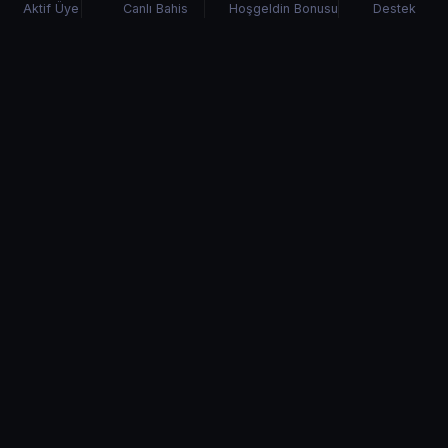
Aktif Üye
Canlı Bahis
Hoşgeldin Bonusu
Destek