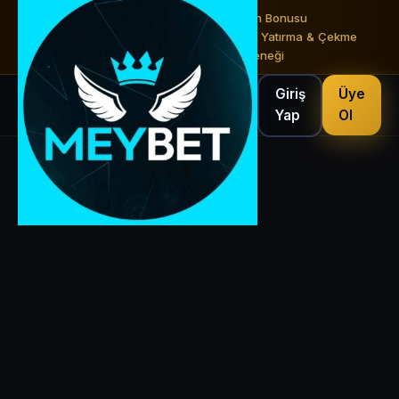
Yeni üyelere %100 Hoşgeldin Bonusu
7/24 Canlı Müşteri Desteği
Anlık Para Yatırma & Çekme
5.000+ Canlı Bahis Seçeneği
Giriş
Üye
Yap
Ol