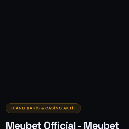
CANLI BAHIS & CASINO AKTIF
Meybet Official - Meybet