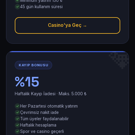
Minimum yatırım 150 ₺
45 gün kullanım süresi
Casino'ya Geç →

KAYIP BONUSU
%15
Haftalık Kayıp İadesi · Maks. 5.000 ₺
Her Pazartesi otomatik yatırım
Çevrimsiz nakit iade
Tüm üyeler faydalanabilir
Haftalık hesaplama
Spor ve casino geçerli