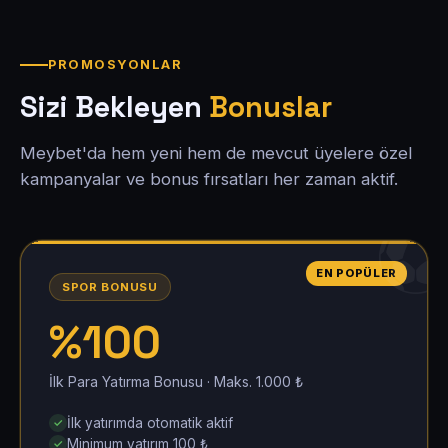
PROMOSYONLAR
Sizi Bekleyen
Bonuslar
Meybet'da hem yeni hem de mevcut üyelere özel
kampanyalar ve bonus fırsatları her zaman aktif.
EN POPÜLER
SPOR BONUSU
%100
İlk Para Yatırma Bonusu · Maks. 1.000 ₺
İlk yatırımda otomatik aktif
Minimum yatırım 100 ₺