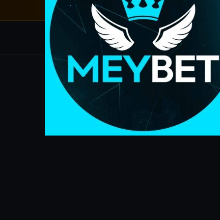
Yeni üyelere %100 Hoşge