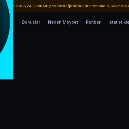
ldin Bonusu
7/24 Canlı Müşteri Desteği
Anlık Para Yatırma & Çekme
5.
Bonuslar
Neden Meybet
Rehber
İstatistikl