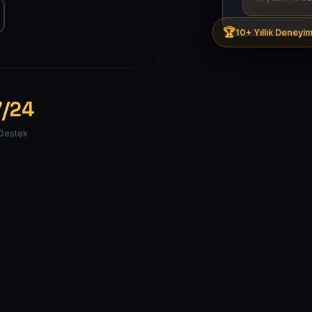
🏆
10+ Yıllık Deneyi
7/24
Destek