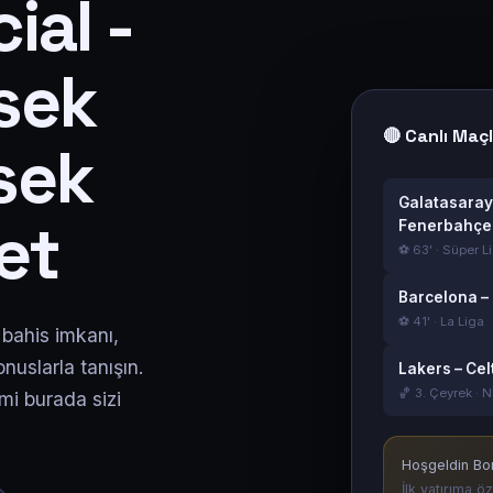
ial -
sek
🔴 Canlı Maç
sek
Galatasaray
et
Fenerbahçe
⚽ 63' · Süper L
Barcelona –
⚽ 41' · La Liga
 bahis imkanı,
uslarla tanışın.
Lakers – Cel
🏀 3. Çeyrek · 
imi burada sizi
Hoşgeldin Bo
İlk yatırıma öz