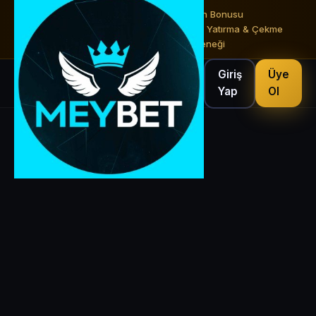
Yeni üyelere %100 Hoşgeldin Bonusu
7/24 Canlı Müşteri Desteği
Anlık Para Yatırma & Çekme
5.000+ Canlı Bahis Seçeneği
Giriş
Üye
Yap
Ol