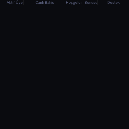
Aktif Üye
Canlı Bahis
Hoşgeldin Bonusu
Destek