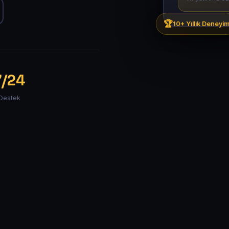
🏆
10+ Yıllık Deneyi
7/24
Destek