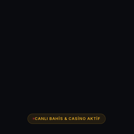
CANLI BAHIS & CASINO AKTIF