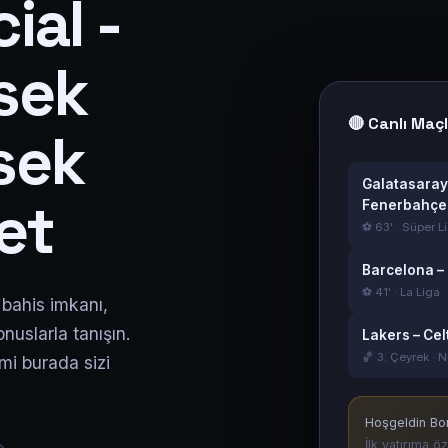
ial -
sek
🔴 Canlı Maç
sek
Galatasaray
et
Fenerbahçe
⚽ 63' · Süper L
Barcelona –
⚽ 41' · La Liga
 bahis imkanı,
uslarla tanışın.
Lakers – Cel
🏀 3. Çeyrek · 
imi burada sizi
Hoşgeldin Bo
İlk yatırıma öz