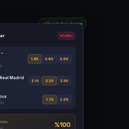
✅
Anında Para Çekme
lar
CANLI
 –
1.85
3.40
3.90
ig
 Real Madrid
2.10
3.20
3.50
tics
1.70
2.05
NBA
nusu
%100
el