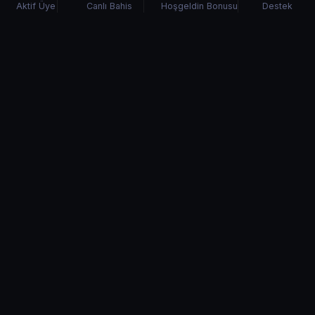
Aktif Üye
Canlı Bahis
Hoşgeldin Bonusu
Destek