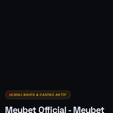
CANLI BAHIS & CASINO AKTIF
Meybet Official - Meybet