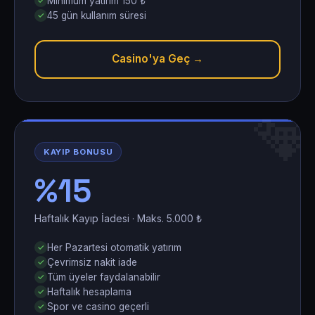
Minimum yatırım 150 ₺
45 gün kullanım süresi
Casino'ya Geç →

KAYIP BONUSU
%15
Haftalık Kayıp İadesi · Maks. 5.000 ₺
Her Pazartesi otomatik yatırım
Çevrimsiz nakit iade
Tüm üyeler faydalanabilir
Haftalık hesaplama
Spor ve casino geçerli