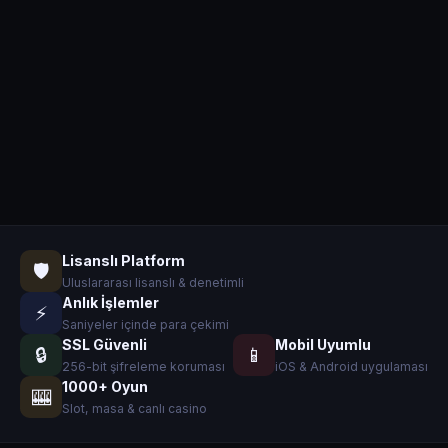
Lisanslı Platform
🛡️
Uluslararası lisanslı & denetimli
Anlık İşlemler
⚡
Saniyeler içinde para çekimi
SSL Güvenli
Mobil Uyumlu
🔒
📱
256-bit şifreleme koruması
iOS & Android uygulaması
1000+ Oyun
🎰
Slot, masa & canlı casino