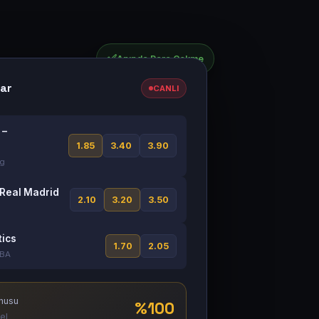
✅
Anında Para Çekme
lar
CANLI
 –
1.85
3.40
3.90
ig
 Real Madrid
2.10
3.20
3.50
tics
1.70
2.05
NBA
nusu
%100
el