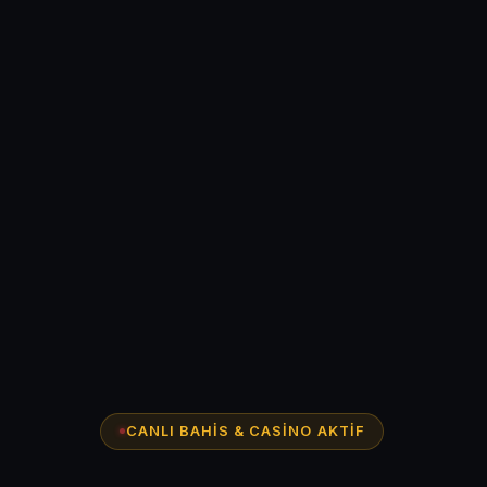
CANLI BAHIS & CASINO AKTIF