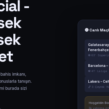
ial -
sek
🔴 Canlı Maç
sek
Galatasaray
et
Fenerbahçe
⚽ 63' · Süper L
Barcelona –
⚽ 41' · La Liga
 bahis imkanı,
uslarla tanışın.
Lakers – Cel
🏀 3. Çeyrek · 
imi burada sizi
Hoşgeldin Bo
İlk yatırıma öz