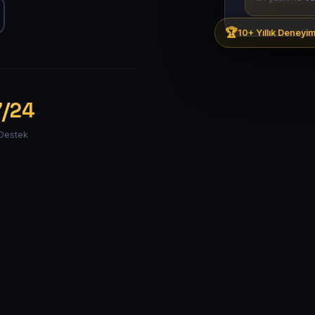
🏆
10+ Yıllık Deneyi
7/24
Destek