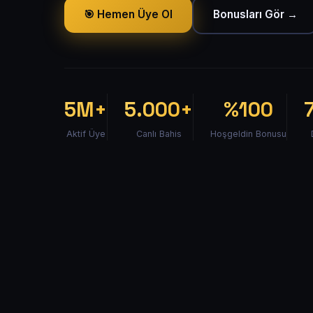
🎯 Hemen Üye Ol
Bonusları Gör →
5M+
5.000+
%100
Aktif Üye
Canlı Bahis
Hoşgeldin Bonusu