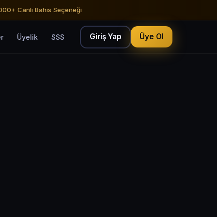
000+ Canlı Bahis Seçeneği
Giriş Yap
Üye Ol
er
Üyelik
SSS