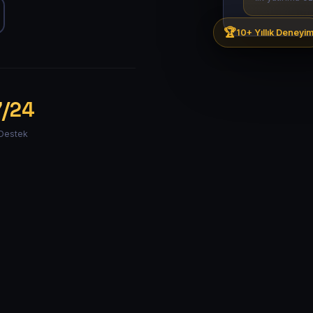
🏆
10+ Yıllık Deneyi
7/24
Destek