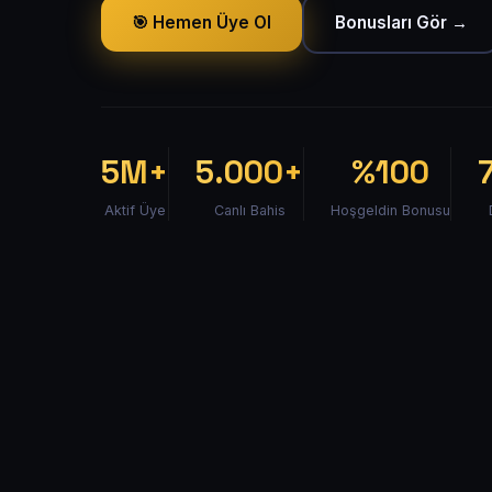
🎯 Hemen Üye Ol
Bonusları Gör →
5M+
5.000+
%100
Aktif Üye
Canlı Bahis
Hoşgeldin Bonusu