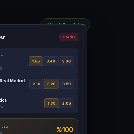
✅
Anında Para Çekme
lar
CANLI
 –
1.85
3.40
3.90
ig
 Real Madrid
2.10
3.20
3.50
tics
1.70
2.05
NBA
nusu
%100
el