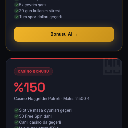
5x çevrim şartı
30 gün kullanım süresi
Tüm spor dalları geçerli
Bonusu Al →

CASINO BONUSU
%150
Casino Hoşgeldin Paketi · Maks. 2.500 ₺
Slot ve masa oyunları geçerli
50 Free Spin dahil
Canlı casino da geçerli