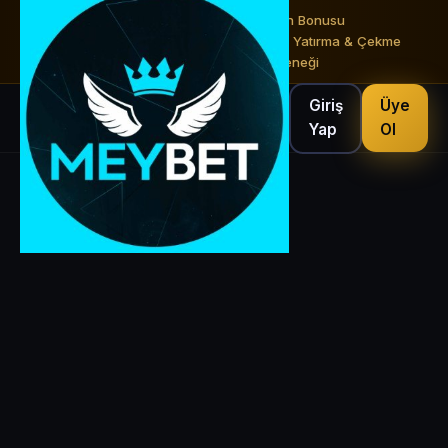
Yeni üyelere %100 Hoşgeldin Bonusu
7/24 Canlı Müşteri Desteği
Anlık Para Yatırma & Çekme
5.000+ Canlı Bahis Seçeneği
Giriş
Üye
Yap
Ol