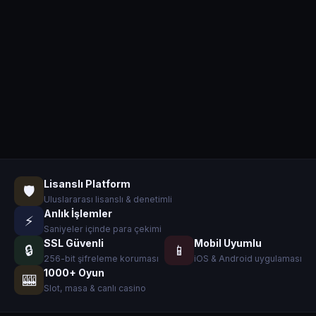
Lisanslı Platform
🛡️
Uluslararası lisanslı & denetimli
Anlık İşlemler
⚡
Saniyeler içinde para çekimi
SSL Güvenli
Mobil Uyumlu
🔒
📱
256-bit şifreleme koruması
iOS & Android uygulaması
1000+ Oyun
🎰
Slot, masa & canlı casino