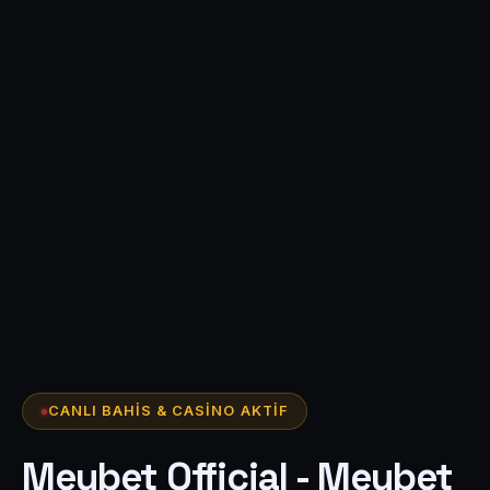
CANLI BAHIS & CASINO AKTIF
Meybet Official - Meybet