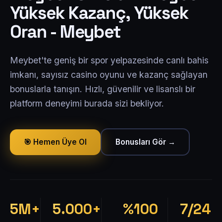
Yüksek Kazanç, Yüksek
Oran - Meybet
Meybet'te geniş bir spor yelpazesinde canlı bahis
imkanı, sayısız casino oyunu ve kazanç sağlayan
bonuslarla tanışın. Hızlı, güvenilir ve lisanslı bir
platform deneyimi burada sizi bekliyor.
🎯 Hemen Üye Ol
Bonusları Gör →
5M+
5.000+
%100
7/24