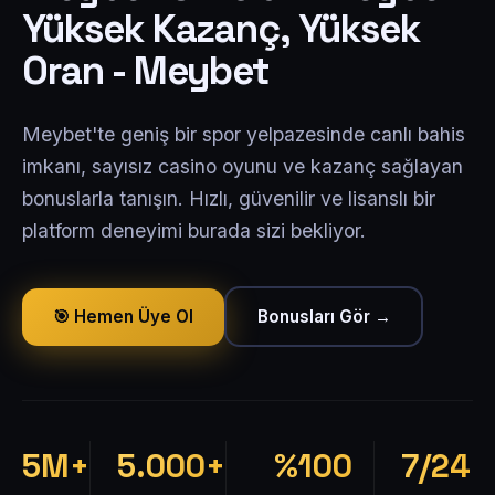
Yüksek Kazanç, Yüksek
Oran - Meybet
Meybet'te geniş bir spor yelpazesinde canlı bahis
imkanı, sayısız casino oyunu ve kazanç sağlayan
bonuslarla tanışın. Hızlı, güvenilir ve lisanslı bir
platform deneyimi burada sizi bekliyor.
🎯 Hemen Üye Ol
Bonusları Gör →
5M+
5.000+
%100
7/24