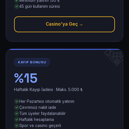
Minimum yatırım 150 ₺
45 gün kullanım süresi
Casino'ya Geç →

KAYIP BONUSU
%15
Haftalık Kayıp İadesi · Maks. 5.000 ₺
Her Pazartesi otomatik yatırım
Çevrimsiz nakit iade
Tüm üyeler faydalanabilir
Haftalık hesaplama
Spor ve casino geçerli