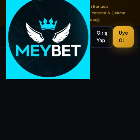
Yeni üyelere %100 Hoşgeldin Bonusu
7/24 Canlı Müşteri Desteği
Anlık Para Yatırma & Çekme
5.000+ Canlı Bahis Seçeneği
Giriş
Üye
Yap
Ol