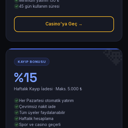
Minimum yatırım 150 ₺
45 gün kullanım süresi
Casino'ya Geç →

KAYIP BONUSU
%15
Haftalık Kayıp İadesi · Maks. 5.000 ₺
Her Pazartesi otomatik yatırım
Çevrimsiz nakit iade
Tüm üyeler faydalanabilir
Haftalık hesaplama
Spor ve casino geçerli