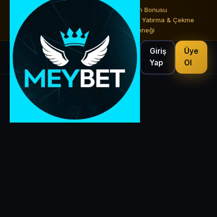
Yeni üyelere %100 Hoşgeldin Bonusu
7/24 Canlı Müşteri Desteği
Anlık Para Yatırma & Çekme
5.000+ Canlı Bahis Seçeneği
Giriş
Üye
Yap
Ol