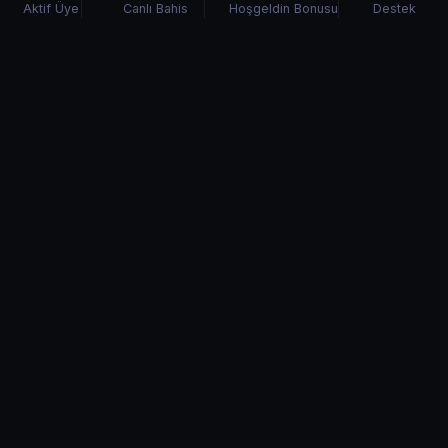
Aktif Üye
Canlı Bahis
Hoşgeldin Bonusu
Destek