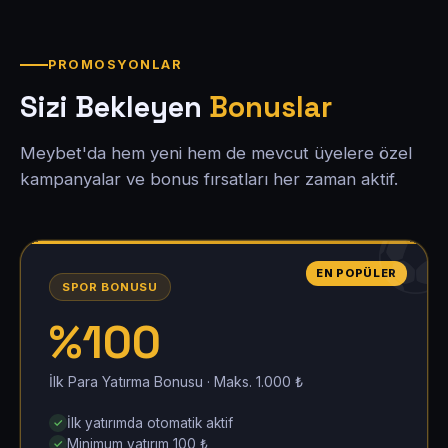
PROMOSYONLAR
Sizi Bekleyen
Bonuslar
Meybet'da hem yeni hem de mevcut üyelere özel
kampanyalar ve bonus fırsatları her zaman aktif.
EN POPÜLER
SPOR BONUSU
%100
İlk Para Yatırma Bonusu · Maks. 1.000 ₺
İlk yatırımda otomatik aktif
Minimum yatırım 100 ₺