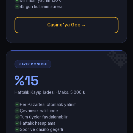
Minimum yatırım 150 ₺
45 gün kullanım süresi
Casino'ya Geç →

KAYIP BONUSU
%15
Haftalık Kayıp İadesi · Maks. 5.000 ₺
Her Pazartesi otomatik yatırım
Çevrimsiz nakit iade
Tüm üyeler faydalanabilir
Haftalık hesaplama
Spor ve casino geçerli