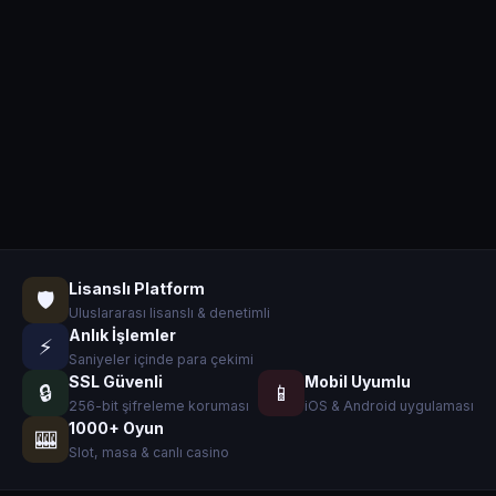
Lisanslı Platform
🛡️
Uluslararası lisanslı & denetimli
Anlık İşlemler
⚡
Saniyeler içinde para çekimi
SSL Güvenli
Mobil Uyumlu
🔒
📱
256-bit şifreleme koruması
iOS & Android uygulaması
1000+ Oyun
🎰
Slot, masa & canlı casino