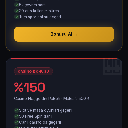
5x çevrim şartı
30 gün kullanım süresi
Tüm spor dalları geçerli
Bonusu Al →

CASINO BONUSU
%150
Casino Hoşgeldin Paketi · Maks. 2.500 ₺
Slot ve masa oyunları geçerli
50 Free Spin dahil
Canlı casino da geçerli