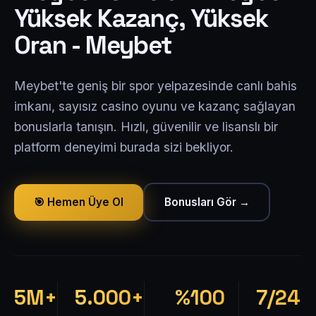
Yüksek Kazanç, Yüksek
Oran - Meybet
Meybet'te geniş bir spor yelpazesinde canlı bahis
imkanı, sayısız casino oyunu ve kazanç sağlayan
bonuslarla tanışın. Hızlı, güvenilir ve lisanslı bir
platform deneyimi burada sizi bekliyor.
🎯 Hemen Üye Ol
Bonusları Gör →
5M+
5.000+
%100
7/24