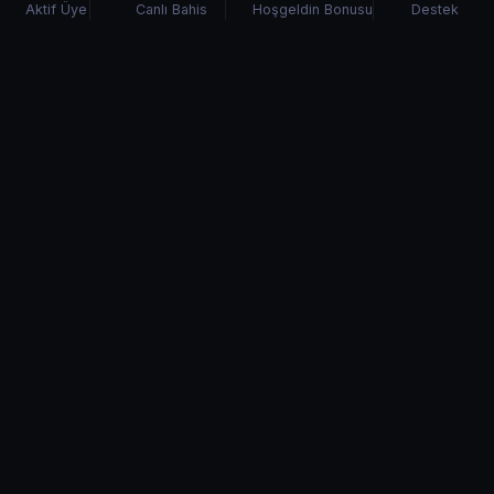
Aktif Üye
Canlı Bahis
Hoşgeldin Bonusu
Destek