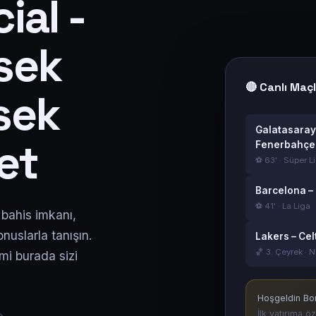
ial -
sek
🔴 Canlı Maç
sek
Galatasaray
et
Fenerbahçe
⚽ 63' · Süper L
Barcelona –
⚽ 41' · La Liga
 bahis imkanı,
uslarla tanışın.
Lakers – Cel
🏀 3. Çeyrek · 
imi burada sizi
Hoşgeldin Bo
İlk yatırıma öz