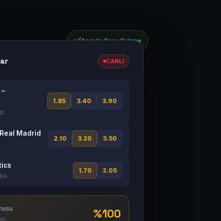
✅
Anında Para Çekme
lar
CANLI
 –
1.85
3.40
3.90
ig
 Real Madrid
2.10
3.20
3.50
tics
1.70
2.05
NBA
nusu
%100
el