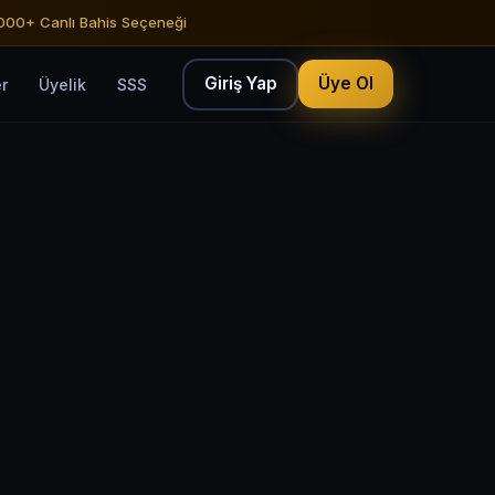
000+ Canlı Bahis Seçeneği
Giriş Yap
Üye Ol
er
Üyelik
SSS