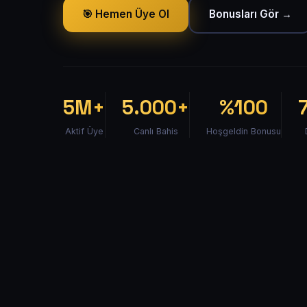
🎯 Hemen Üye Ol
Bonusları Gör →
5M+
5.000+
%100
Aktif Üye
Canlı Bahis
Hoşgeldin Bonusu