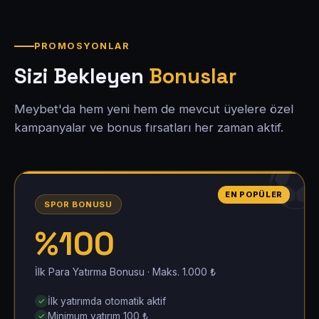
PROMOSYONLAR
Sizi Bekleyen
Bonuslar
Meybet'da hem yeni hem de mevcut üyelere özel
kampanyalar ve bonus fırsatları her zaman aktif.
EN POPÜLER
SPOR BONUSU
%100
İlk Para Yatırma Bonusu · Maks. 1.000 ₺
İlk yatırımda otomatik aktif
Minimum yatırım 100 ₺