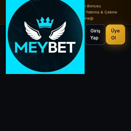
Yeni üyelere %100 Hoşgeldin Bonusu
7/24 Canlı Müşteri Desteği
Anlık Para Yatırma & Çekme
5.000+ Canlı Bahis Seçeneği
Giriş
Üye
Yap
Ol