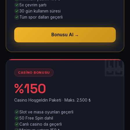
5x çevrim şartı
30 gün kullanım süresi
Tüm spor dalları geçerli
Bonusu Al →

CASINO BONUSU
%150
Casino Hoşgeldin Paketi · Maks. 2.500 ₺
Slot ve masa oyunları geçerli
50 Free Spin dahil
Canlı casino da geçerli