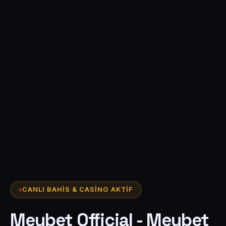
CANLI BAHIS & CASINO AKTIF
Meybet Official - Meybet