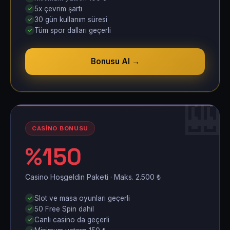
5x çevrim şartı
30 gün kullanım süresi
Tüm spor dalları geçerli
Bonusu Al →

CASINO BONUSU
%150
Casino Hoşgeldin Paketi · Maks. 2.500 ₺
Slot ve masa oyunları geçerli
50 Free Spin dahil
Canlı casino da geçerli