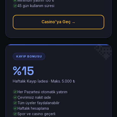
Minimum yatırım 150 ₺
45 gün kullanım süresi
Casino'ya Geç →

KAYIP BONUSU
%15
Haftalık Kayıp İadesi · Maks. 5.000 ₺
Her Pazartesi otomatik yatırım
Çevrimsiz nakit iade
Tüm üyeler faydalanabilir
Haftalık hesaplama
Spor ve casino geçerli