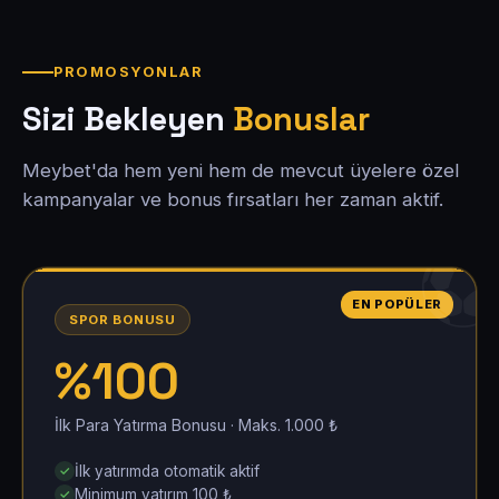
PROMOSYONLAR
Sizi Bekleyen
Bonuslar
Meybet'da hem yeni hem de mevcut üyelere özel
kampanyalar ve bonus fırsatları her zaman aktif.
EN POPÜLER
SPOR BONUSU
%100
İlk Para Yatırma Bonusu · Maks. 1.000 ₺
İlk yatırımda otomatik aktif
Minimum yatırım 100 ₺