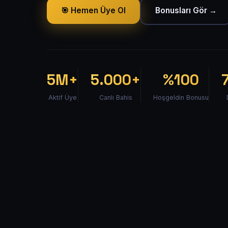
🎯 Hemen Üye Ol
Bonusları Gör →
5M+
5.000+
%100
Aktif Üye
Canlı Bahis
Hoşgeldin Bonusu