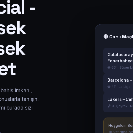
ial -
sek
🔴 Canlı Maç
sek
Galatasaray
et
Fenerbahçe
⚽ 63' · Süper L
Barcelona –
⚽ 41' · La Liga
 bahis imkanı,
uslarla tanışın.
Lakers – Cel
🏀 3. Çeyrek · 
imi burada sizi
Hoşgeldin Bo
İlk yatırıma öz