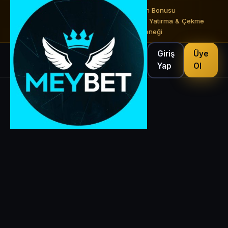
Yeni üyelere %100 Hoşgeldin Bonusu
7/24 Canlı Müşteri Desteği
Anlık Para Yatırma & Çekme
5.000+ Canlı Bahis Seçeneği
Giriş
Üye
Yap
Ol