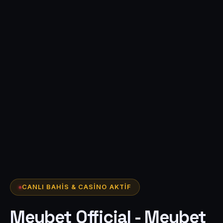
CANLI BAHIS & CASINO AKTIF
Meybet Official - Meybet