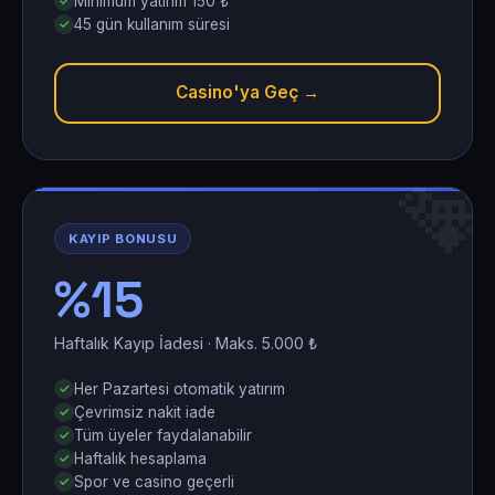
Minimum yatırım 150 ₺
45 gün kullanım süresi
Casino'ya Geç →

KAYIP BONUSU
%15
Haftalık Kayıp İadesi · Maks. 5.000 ₺
Her Pazartesi otomatik yatırım
Çevrimsiz nakit iade
Tüm üyeler faydalanabilir
Haftalık hesaplama
Spor ve casino geçerli