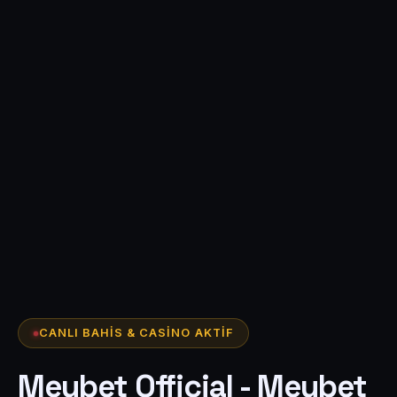
CANLI BAHIS & CASINO AKTIF
Meybet Official - Meybet