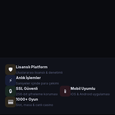
Lisanslı Platform
🛡️
Uluslararası lisanslı & denetimli
Anlık İşlemler
⚡
Saniyeler içinde para çekimi
SSL Güvenli
Mobil Uyumlu
🔒
📱
256-bit şifreleme koruması
iOS & Android uygulaması
1000+ Oyun
🎰
Slot, masa & canlı casino