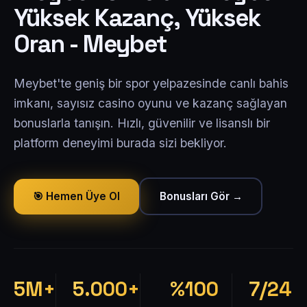
Yüksek Kazanç, Yüksek
Oran - Meybet
Meybet'te geniş bir spor yelpazesinde canlı bahis
imkanı, sayısız casino oyunu ve kazanç sağlayan
bonuslarla tanışın. Hızlı, güvenilir ve lisanslı bir
platform deneyimi burada sizi bekliyor.
🎯 Hemen Üye Ol
Bonusları Gör →
5M+
5.000+
%100
7/24