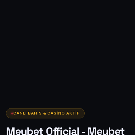
CANLI BAHIS & CASINO AKTIF
Meybet Official - Meybet