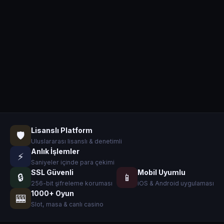
Lisanslı Platform
🛡️
Uluslararası lisanslı & denetimli
Anlık İşlemler
⚡
Saniyeler içinde para çekimi
SSL Güvenli
Mobil Uyumlu
🔒
📱
256-bit şifreleme koruması
iOS & Android uygulaması
1000+ Oyun
🎰
Slot, masa & canlı casino