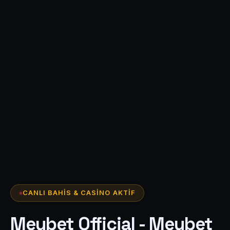
CANLI BAHIS & CASINO AKTIF
Meybet Official - Meybet