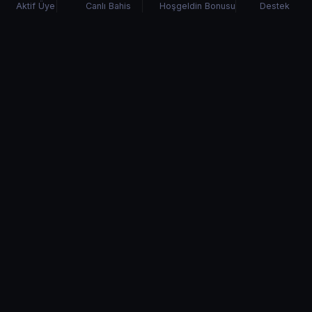
Aktif Üye
Canlı Bahis
Hoşgeldin Bonusu
Destek