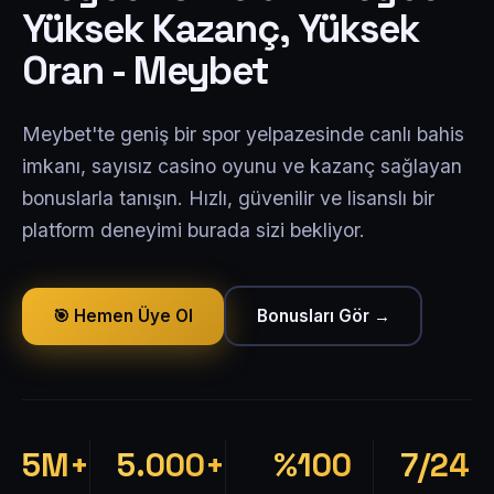
Yüksek Kazanç, Yüksek
Oran - Meybet
Meybet'te geniş bir spor yelpazesinde canlı bahis
imkanı, sayısız casino oyunu ve kazanç sağlayan
bonuslarla tanışın. Hızlı, güvenilir ve lisanslı bir
platform deneyimi burada sizi bekliyor.
🎯 Hemen Üye Ol
Bonusları Gör →
5M+
5.000+
%100
7/24