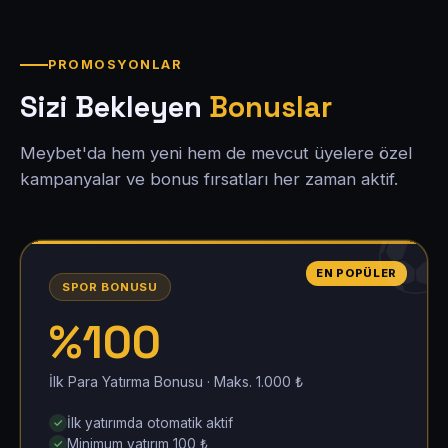
PROMOSYONLAR
Sizi Bekleyen
Bonuslar
Meybet'da hem yeni hem de mevcut üyelere özel
kampanyalar ve bonus fırsatları her zaman aktif.
EN POPÜLER
SPOR BONUSU
%100
İlk Para Yatırma Bonusu · Maks. 1.000 ₺
İlk yatırımda otomatik aktif
Minimum yatırım 100 ₺