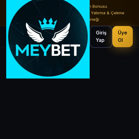
Yeni üyelere %100 Hoşgeldin Bonusu
7/24 Canlı Müşteri Desteği
Anlık Para Yatırma & Çekme
5.000+ Canlı Bahis Seçeneği
Giriş
Üye
Yap
Ol