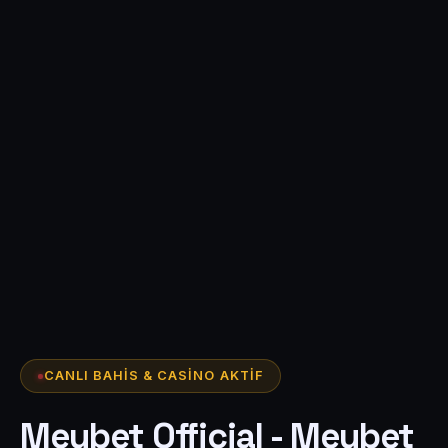
CANLI BAHIS & CASINO AKTIF
Meybet Official - Meybet