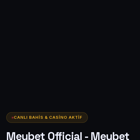
CANLI BAHIS & CASINO AKTIF
Meybet Official - Meybet