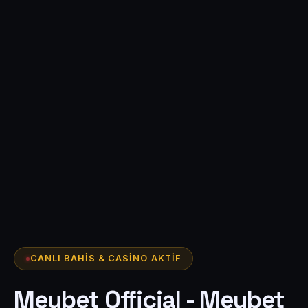
CANLI BAHIS & CASINO AKTIF
Meybet Official - Meybet