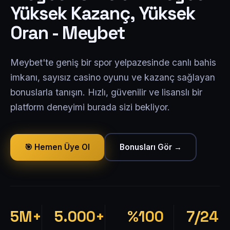
Yüksek Kazanç, Yüksek
Oran - Meybet
Meybet'te geniş bir spor yelpazesinde canlı bahis
imkanı, sayısız casino oyunu ve kazanç sağlayan
bonuslarla tanışın. Hızlı, güvenilir ve lisanslı bir
platform deneyimi burada sizi bekliyor.
🎯 Hemen Üye Ol
Bonusları Gör →
5M+
5.000+
%100
7/24