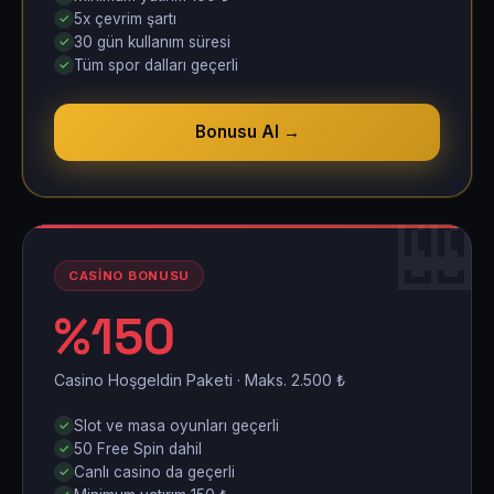
5x çevrim şartı
30 gün kullanım süresi
Tüm spor dalları geçerli
Bonusu Al →

CASINO BONUSU
%150
Casino Hoşgeldin Paketi · Maks. 2.500 ₺
Slot ve masa oyunları geçerli
50 Free Spin dahil
Canlı casino da geçerli