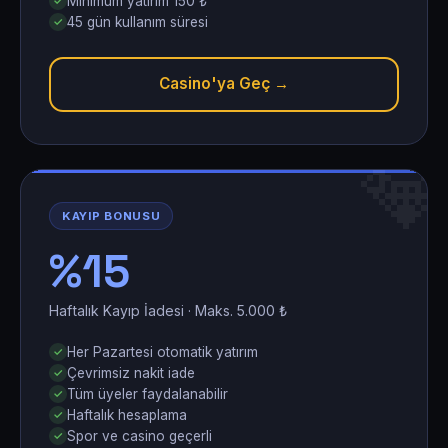
Minimum yatırım 150 ₺
45 gün kullanım süresi
Casino'ya Geç →

KAYIP BONUSU
%15
Haftalık Kayıp İadesi · Maks. 5.000 ₺
Her Pazartesi otomatik yatırım
Çevrimsiz nakit iade
Tüm üyeler faydalanabilir
Haftalık hesaplama
Spor ve casino geçerli