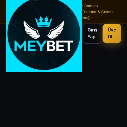
Yeni üyelere %100 Hoşgeldin Bonusu
7/24 Canlı Müşteri Desteği
Anlık Para Yatırma & Çekme
5.000+ Canlı Bahis Seçeneği
Giriş
Üye
Yap
Ol