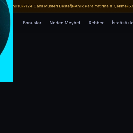
ldin Bonusu
7/24 Canlı Müşteri Desteği
Anlık Para Yatırma & Çekme
5.
Bonuslar
Neden Meybet
Rehber
İstatistikl