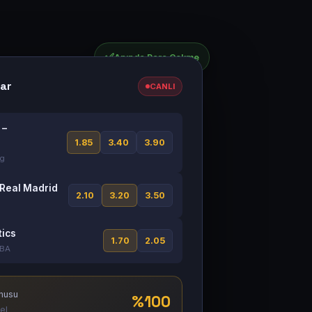
✅
Anında Para Çekme
lar
CANLI
 –
1.85
3.40
3.90
ig
 Real Madrid
2.10
3.20
3.50
tics
1.70
2.05
NBA
nusu
%100
el