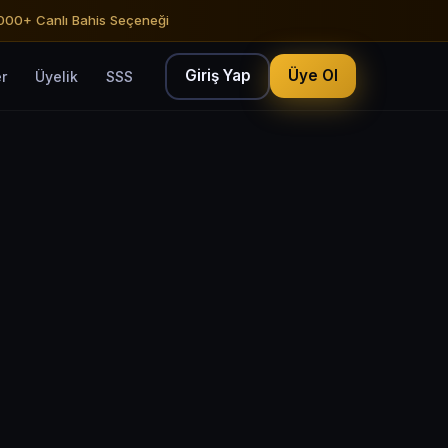
000+ Canlı Bahis Seçeneği
Giriş Yap
Üye Ol
er
Üyelik
SSS