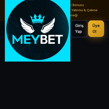
Yeni üyelere %100 Hoşgeldin Bonusu
7/24 Canlı Müşteri Desteği
Anlık Para Yatırma & Çekme
5.000+ Canlı Bahis Seçeneği
Giriş
Üye
Yap
Ol