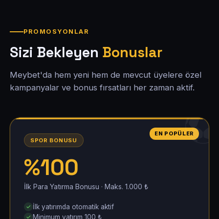
PROMOSYONLAR
Sizi Bekleyen
Bonuslar
Meybet'da hem yeni hem de mevcut üyelere özel
kampanyalar ve bonus fırsatları her zaman aktif.
EN POPÜLER
SPOR BONUSU
%100
İlk Para Yatırma Bonusu · Maks. 1.000 ₺
İlk yatırımda otomatik aktif
Minimum yatırım 100 ₺