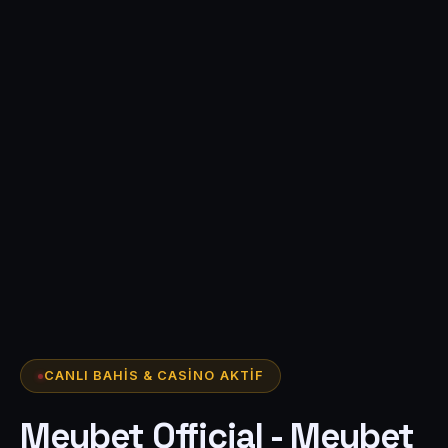
CANLI BAHIS & CASINO AKTIF
Meybet Official - Meybet