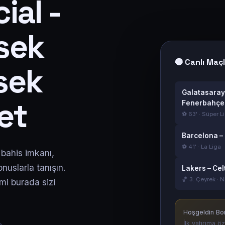
ial -
sek
🔴 Canlı Maç
sek
Galatasaray
et
Fenerbahçe
⚽ 63' · Süper L
Barcelona –
⚽ 41' · La Liga
 bahis imkanı,
uslarla tanışın.
Lakers – Cel
🏀 3. Çeyrek · 
imi burada sizi
Hoşgeldin Bo
İlk yatırıma öz