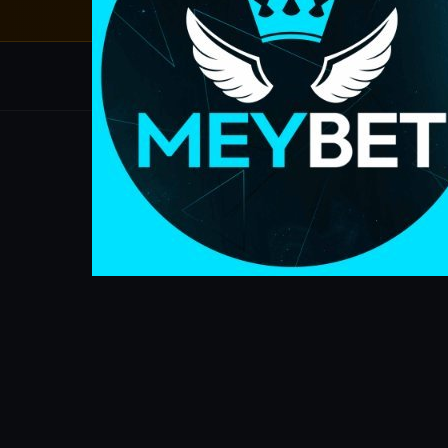
Yeni üyelere %100 Hoşge