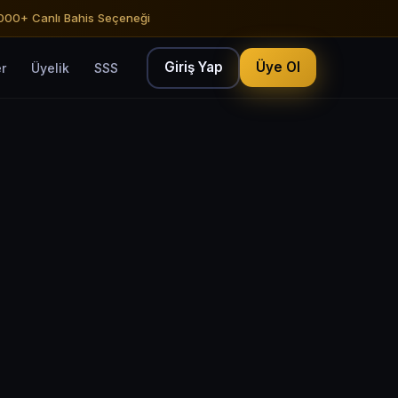
000+ Canlı Bahis Seçeneği
Giriş Yap
Üye Ol
er
Üyelik
SSS