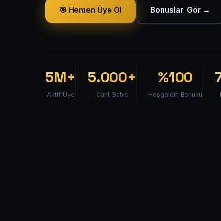
🎯 Hemen Üye Ol
Bonusları Gör →
5M+
5.000+
%100
Aktif Üye
Canlı Bahis
Hoşgeldin Bonusu