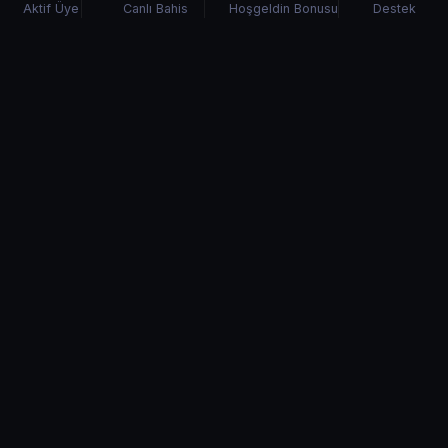
Aktif Üye
Canlı Bahis
Hoşgeldin Bonusu
Destek