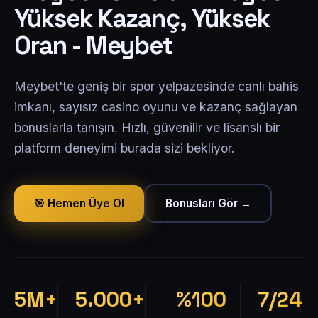
Yüksek Kazanç, Yüksek
Oran - Meybet
Meybet'te geniş bir spor yelpazesinde canlı bahis
imkanı, sayısız casino oyunu ve kazanç sağlayan
bonuslarla tanışın. Hızlı, güvenilir ve lisanslı bir
platform deneyimi burada sizi bekliyor.
🎯 Hemen Üye Ol
Bonusları Gör →
5M+
5.000+
%100
7/24