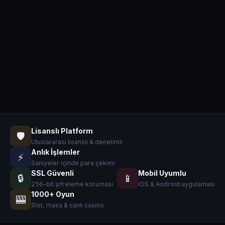
Lisanslı Platform
🛡️
Uluslararası lisanslı & denetimli
Anlık İşlemler
⚡
Saniyeler içinde para çekimi
SSL Güvenli
Mobil Uyumlu
🔒
📱
256-bit şifreleme koruması
iOS & Android uygulaması
1000+ Oyun
🎰
Slot, masa & canlı casino