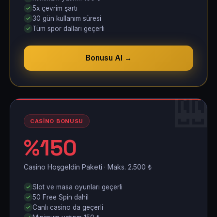
5x çevrim şartı
30 gün kullanım süresi
Tüm spor dalları geçerli
Bonusu Al →

CASINO BONUSU
%150
Casino Hoşgeldin Paketi · Maks. 2.500 ₺
Slot ve masa oyunları geçerli
50 Free Spin dahil
Canlı casino da geçerli