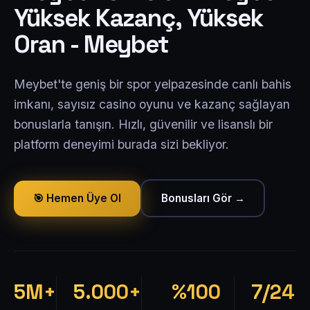
Yüksek Kazanç, Yüksek
Oran - Meybet
Meybet'te geniş bir spor yelpazesinde canlı bahis
imkanı, sayısız casino oyunu ve kazanç sağlayan
bonuslarla tanışın. Hızlı, güvenilir ve lisanslı bir
platform deneyimi burada sizi bekliyor.
🎯 Hemen Üye Ol
Bonusları Gör →
5M+
5.000+
%100
7/24