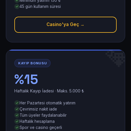
Minimum yatırım 150 ₺
45 gün kullanım süresi
Casino'ya Geç →

KAYIP BONUSU
%15
Haftalık Kayıp İadesi · Maks. 5.000 ₺
Her Pazartesi otomatik yatırım
Çevrimsiz nakit iade
Tüm üyeler faydalanabilir
Haftalık hesaplama
Spor ve casino geçerli