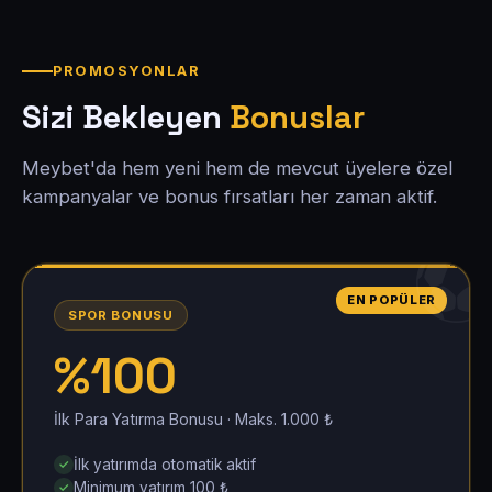
PROMOSYONLAR
Sizi Bekleyen
Bonuslar
Meybet'da hem yeni hem de mevcut üyelere özel
kampanyalar ve bonus fırsatları her zaman aktif.
EN POPÜLER
SPOR BONUSU
%100
İlk Para Yatırma Bonusu · Maks. 1.000 ₺
İlk yatırımda otomatik aktif
Minimum yatırım 100 ₺