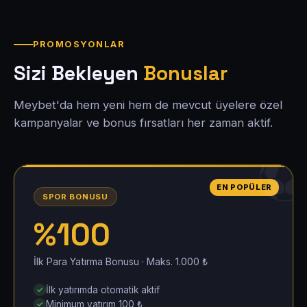
PROMOSYONLAR
Sizi Bekleyen
Bonuslar
Meybet'da hem yeni hem de mevcut üyelere özel
kampanyalar ve bonus fırsatları her zaman aktif.
EN POPÜLER
SPOR BONUSU
%100
İlk Para Yatırma Bonusu · Maks. 1.000 ₺
İlk yatırımda otomatik aktif
Minimum yatırım 100 ₺