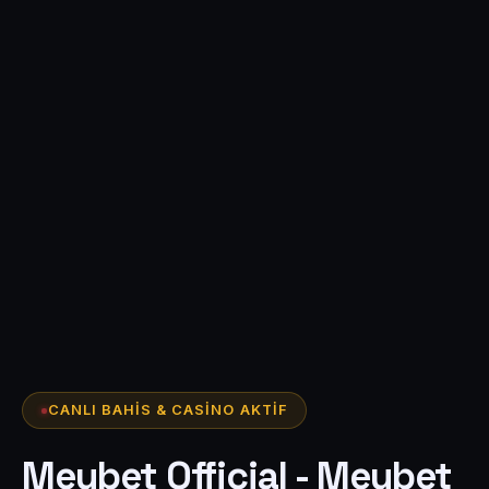
CANLI BAHIS & CASINO AKTIF
Meybet Official - Meybet