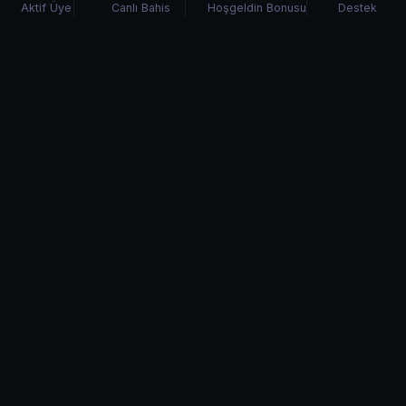
Aktif Üye
Canlı Bahis
Hoşgeldin Bonusu
Destek