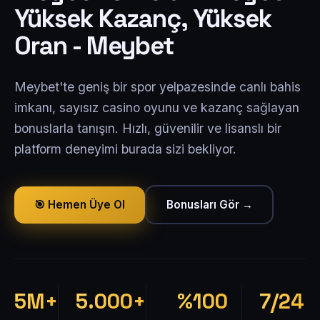
Yüksek Kazanç, Yüksek
Oran - Meybet
Meybet'te geniş bir spor yelpazesinde canlı bahis
imkanı, sayısız casino oyunu ve kazanç sağlayan
bonuslarla tanışın. Hızlı, güvenilir ve lisanslı bir
platform deneyimi burada sizi bekliyor.
🎯 Hemen Üye Ol
Bonusları Gör →
5M+
5.000+
%100
7/24