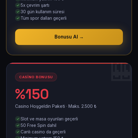
5x çevrim şartı
30 gün kullanım süresi
Tüm spor dalları geçerli
Bonusu Al →

CASINO BONUSU
%150
Casino Hoşgeldin Paketi · Maks. 2.500 ₺
Slot ve masa oyunları geçerli
50 Free Spin dahil
Canlı casino da geçerli