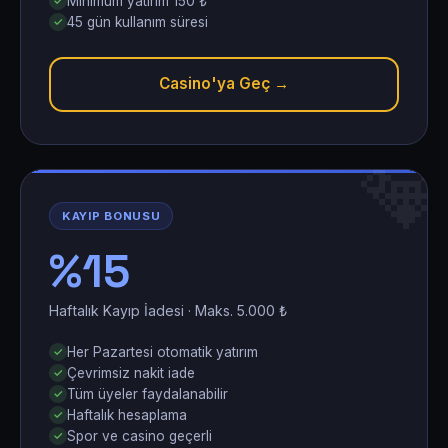
Minimum yatırım 150 ₺
45 gün kullanım süresi
Casino'ya Geç →

KAYIP BONUSU
%15
Haftalık Kayıp İadesi · Maks. 5.000 ₺
Her Pazartesi otomatik yatırım
Çevrimsiz nakit iade
Tüm üyeler faydalanabilir
Haftalık hesaplama
Spor ve casino geçerli