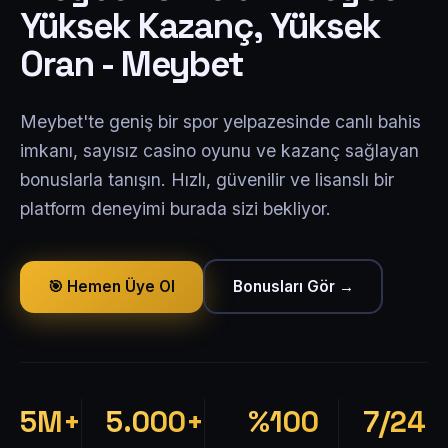
Yüksek Kazanç, Yüksek
Oran - Meybet
Meybet'te geniş bir spor yelpazesinde canlı bahis
imkanı, sayısız casino oyunu ve kazanç sağlayan
bonuslarla tanışın. Hızlı, güvenilir ve lisanslı bir
platform deneyimi burada sizi bekliyor.
🎯 Hemen Üye Ol
Bonusları Gör →
5M+
5.000+
%100
7/24