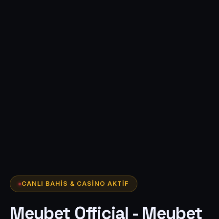
CANLI BAHIS & CASINO AKTIF
Meybet Official - Meybet