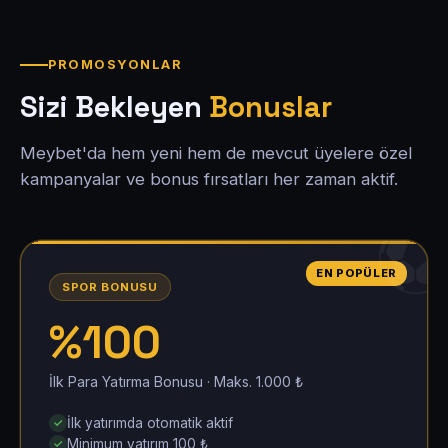
PROMOSYONLAR
Sizi Bekleyen
Bonuslar
Meybet'da hem yeni hem de mevcut üyelere özel
kampanyalar ve bonus fırsatları her zaman aktif.
EN POPÜLER
SPOR BONUSU
%100
İlk Para Yatırma Bonusu · Maks. 1.000 ₺
İlk yatırımda otomatik aktif
Minimum yatırım 100 ₺