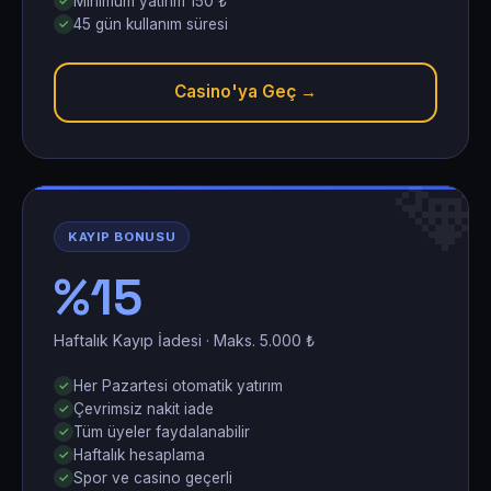
Minimum yatırım 150 ₺
45 gün kullanım süresi
Casino'ya Geç →

KAYIP BONUSU
%15
Haftalık Kayıp İadesi · Maks. 5.000 ₺
Her Pazartesi otomatik yatırım
Çevrimsiz nakit iade
Tüm üyeler faydalanabilir
Haftalık hesaplama
Spor ve casino geçerli