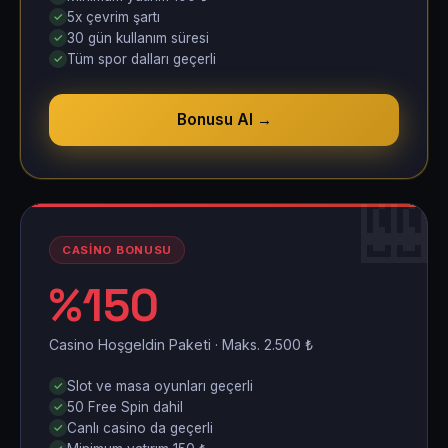
5x çevrim şartı
30 gün kullanım süresi
Tüm spor dalları geçerli
Bonusu Al →

CASINO BONUSU
%150
Casino Hoşgeldin Paketi · Maks. 2.500 ₺
Slot ve masa oyunları geçerli
50 Free Spin dahil
Canlı casino da geçerli