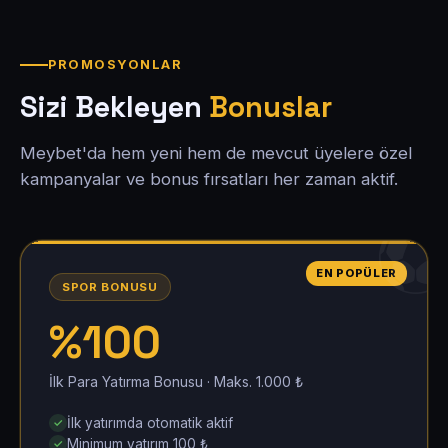
PROMOSYONLAR
Sizi Bekleyen
Bonuslar
Meybet'da hem yeni hem de mevcut üyelere özel
kampanyalar ve bonus fırsatları her zaman aktif.
EN POPÜLER
SPOR BONUSU
%100
İlk Para Yatırma Bonusu · Maks. 1.000 ₺
İlk yatırımda otomatik aktif
Minimum yatırım 100 ₺