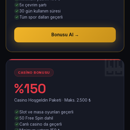
5x çevrim şartı
30 gün kullanım süresi
Tüm spor dalları geçerli
Bonusu Al →

CASINO BONUSU
%150
Casino Hoşgeldin Paketi · Maks. 2.500 ₺
Slot ve masa oyunları geçerli
50 Free Spin dahil
Canlı casino da geçerli