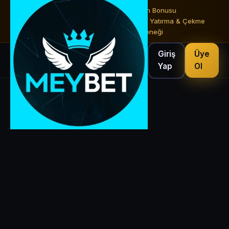
Yeni üyelere %100 Hoşgeldin Bonusu
7/24 Canlı Müşteri Desteği
Anlık Para Yatırma & Çekme
5.000+ Canlı Bahis Seçeneği
Giriş
Üye
Yap
Ol