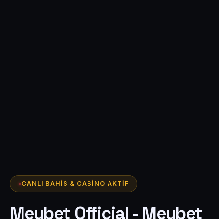
CANLI BAHIS & CASINO AKTIF
Meybet Official - Meybet