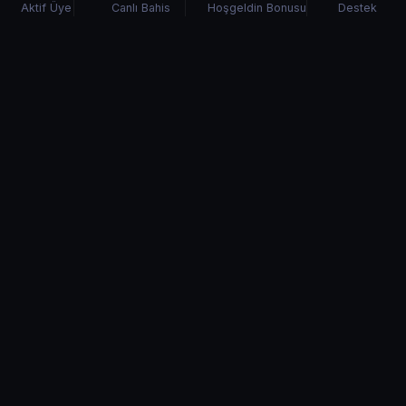
Aktif Üye
Canlı Bahis
Hoşgeldin Bonusu
Destek