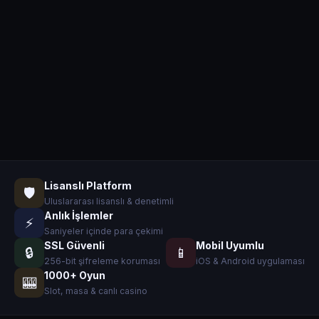
Lisanslı Platform
🛡️
Uluslararası lisanslı & denetimli
Anlık İşlemler
⚡
Saniyeler içinde para çekimi
SSL Güvenli
Mobil Uyumlu
🔒
📱
256-bit şifreleme koruması
iOS & Android uygulaması
1000+ Oyun
🎰
Slot, masa & canlı casino