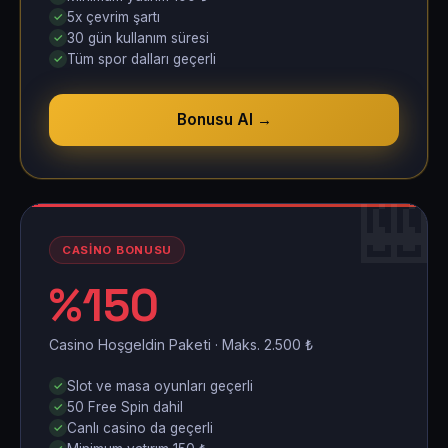
5x çevrim şartı
30 gün kullanım süresi
Tüm spor dalları geçerli
Bonusu Al →

CASINO BONUSU
%150
Casino Hoşgeldin Paketi · Maks. 2.500 ₺
Slot ve masa oyunları geçerli
50 Free Spin dahil
Canlı casino da geçerli