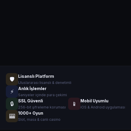
Lisanslı Platform
🛡️
Uluslararası lisanslı & denetimli
Anlık İşlemler
⚡
Saniyeler içinde para çekimi
SSL Güvenli
Mobil Uyumlu
🔒
📱
256-bit şifreleme koruması
iOS & Android uygulaması
1000+ Oyun
🎰
Slot, masa & canlı casino