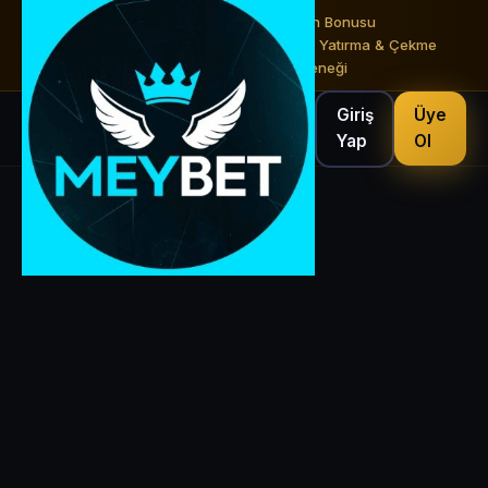
Yeni üyelere %100 Hoşgeldin Bonusu
7/24 Canlı Müşteri Desteği
Anlık Para Yatırma & Çekme
5.000+ Canlı Bahis Seçeneği
Giriş
Üye
Yap
Ol