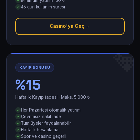
Minimum yatırım 150 ₺
45 gün kullanım süresi
Casino'ya Geç →

KAYIP BONUSU
%15
Haftalık Kayıp İadesi · Maks. 5.000 ₺
Her Pazartesi otomatik yatırım
Çevrimsiz nakit iade
Tüm üyeler faydalanabilir
Haftalık hesaplama
Spor ve casino geçerli