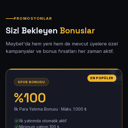
PROMOSYONLAR
Sizi Bekleyen
Bonuslar
Meybet'da hem yeni hem de mevcut üyelere özel
kampanyalar ve bonus fırsatları her zaman aktif.
EN POPÜLER
SPOR BONUSU
%100
İlk Para Yatırma Bonusu · Maks. 1.000 ₺
İlk yatırımda otomatik aktif
Minimum yatırım 100 ₺