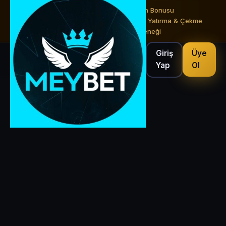
Yeni üyelere %100 Hoşgeldin Bonusu
7/24 Canlı Müşteri Desteği
Anlık Para Yatırma & Çekme
5.000+ Canlı Bahis Seçeneği
Giriş
Üye
Yap
Ol