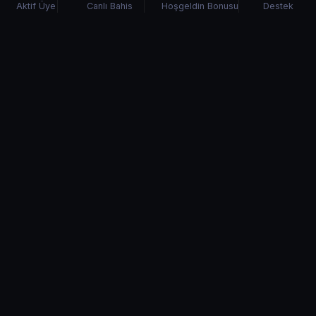
Aktif Üye
Canlı Bahis
Hoşgeldin Bonusu
Destek