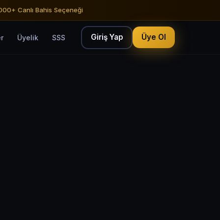
000+ Canlı Bahis Seçeneği
Giriş Yap
Üye Ol
er
Üyelik
SSS