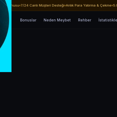
ldin Bonusu
7/24 Canlı Müşteri Desteği
Anlık Para Yatırma & Çekme
5.
Bonuslar
Neden Meybet
Rehber
İstatistikl