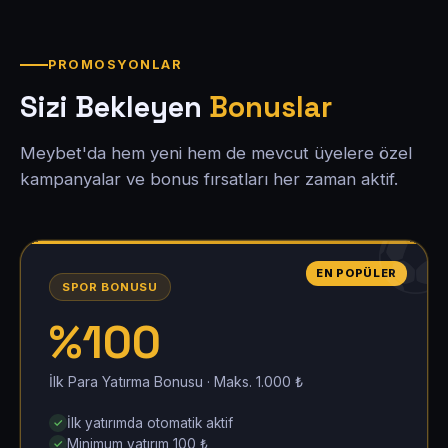
PROMOSYONLAR
Sizi Bekleyen
Bonuslar
Meybet'da hem yeni hem de mevcut üyelere özel
kampanyalar ve bonus fırsatları her zaman aktif.
EN POPÜLER
SPOR BONUSU
%100
İlk Para Yatırma Bonusu · Maks. 1.000 ₺
İlk yatırımda otomatik aktif
Minimum yatırım 100 ₺