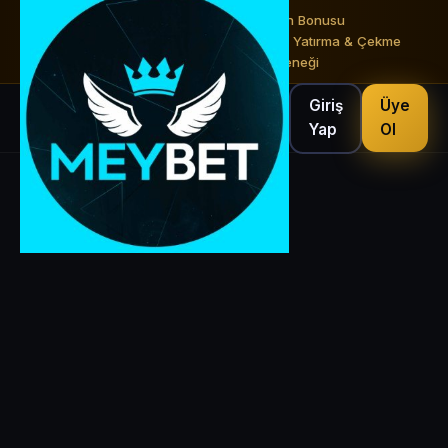
Yeni üyelere %100 Hoşgeldin Bonusu
7/24 Canlı Müşteri Desteği
Anlık Para Yatırma & Çekme
5.000+ Canlı Bahis Seçeneği
Giriş
Üye
Yap
Ol