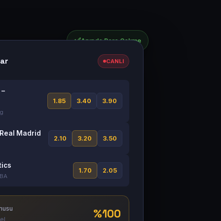
✅
Anında Para Çekme
lar
CANLI
 –
1.85
3.40
3.90
ig
 Real Madrid
2.10
3.20
3.50
tics
1.70
2.05
NBA
nusu
%100
el