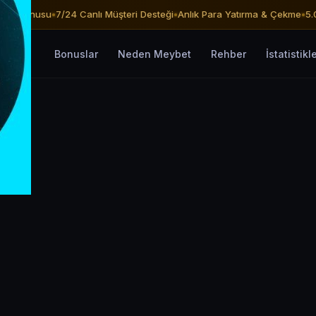
ldin Bonusu
7/24 Canlı Müşteri Desteği
Anlık Para Yatırma & Çekme
5.
Bonuslar
Neden Meybet
Rehber
İstatistikl